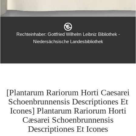
Rechteinhaber: Gottfried Wilhelm Leibniz Bibliothek -
Niedersächsische Landesbibliothek
[Plantarum Rariorum Horti Caesarei
Schoenbrunnensis Descriptiones Et
Icones] Plantarum Rariorum Horti
Cæsarei Schoenbrunnensis
Descriptiones Et Icones