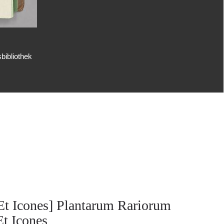
bibliothek
Et Icones] Plantarum Rariorum
Et Icones