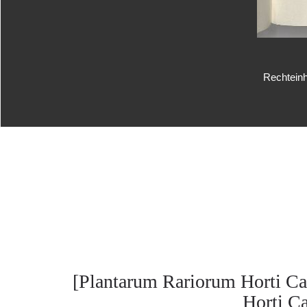
Rechteinh
[Plantarum Rariorum Horti Ca
Horti Cæ