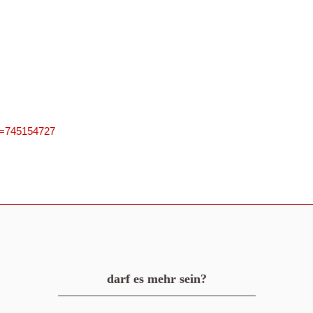
PN=745154727
darf es mehr sein?