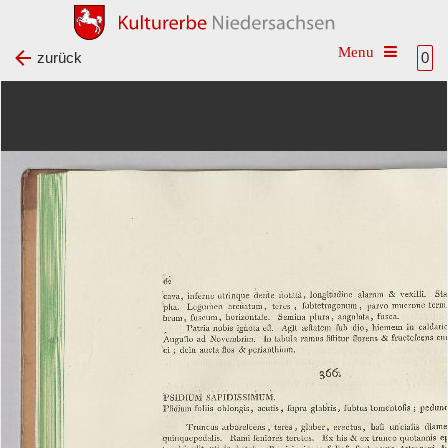
Toggle na
zurück
0