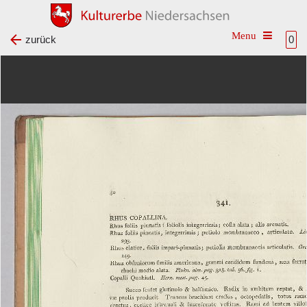
Toggle na
zurück
0