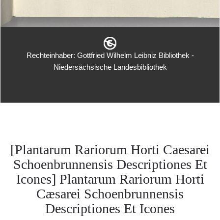
Rechteinhaber: Gottfried Wilhelm Leibniz Bibliothek -
Niedersächsische Landesbibliothek
[Plantarum Rariorum Horti Caesarei
Schoenbrunnensis Descriptiones Et
Icones] Plantarum Rariorum Horti
Cæsarei Schoenbrunnensis
Descriptiones Et Icones