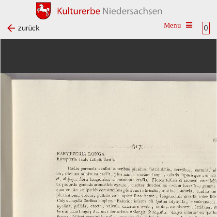
Toggle na
zurück
0