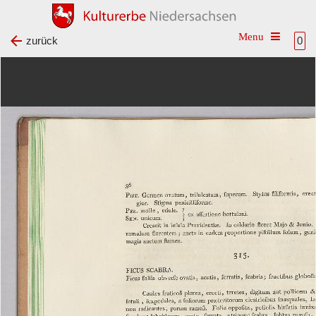
Toggle na
zurück
0