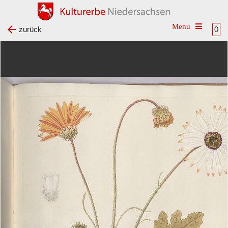
Toggle na
zurück
0