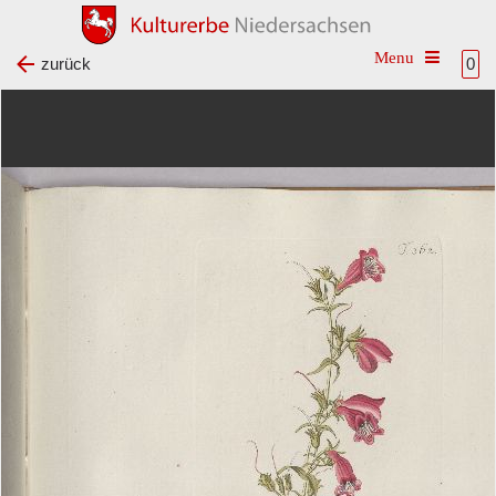
Toggle na
zurück
0