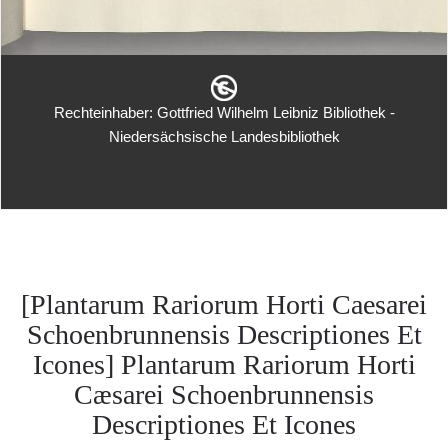
Rechteinhaber: Gottfried Wilhelm Leibniz Bibliothek -
Niedersächsische Landesbibliothek
[Plantarum Rariorum Horti Caesarei
Schoenbrunnensis Descriptiones Et
Icones] Plantarum Rariorum Horti
Cæsarei Schoenbrunnensis
Descriptiones Et Icones