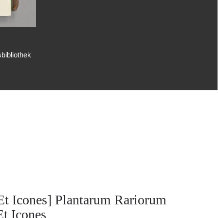
bibliothek
Et Icones] Plantarum Rariorum
Et Icones