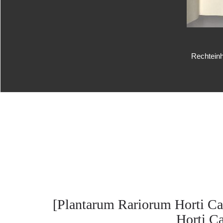
Rechteinh
[Plantarum Rariorum Horti Ca
Horti Cæ