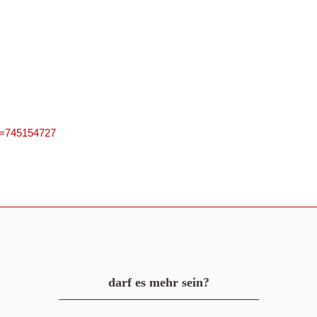
PN=745154727
darf es mehr sein?