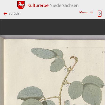
Toggle na
zurück
0