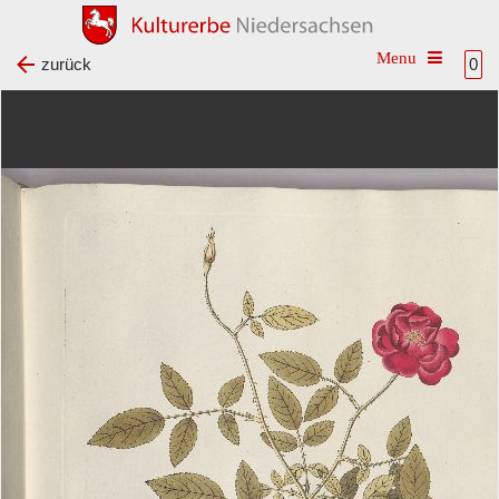
Toggle na
zurück
0