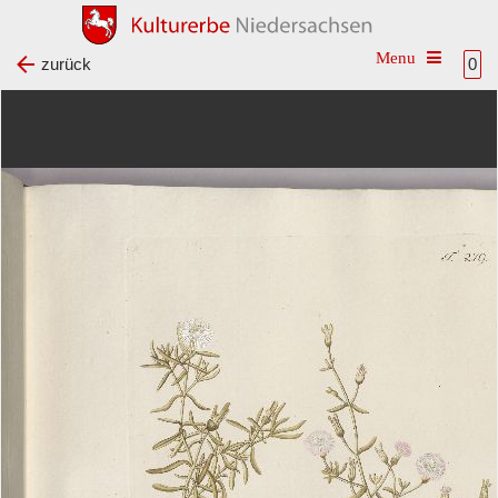
Toggle na
zurück
0