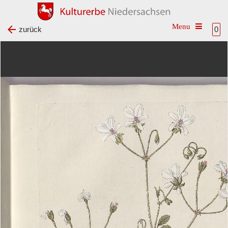
Toggle na
zurück
0