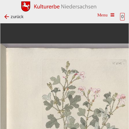
Toggle na
zurück
0