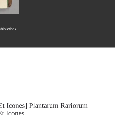
bibliothek
Et Icones] Plantarum Rariorum
Et Icones