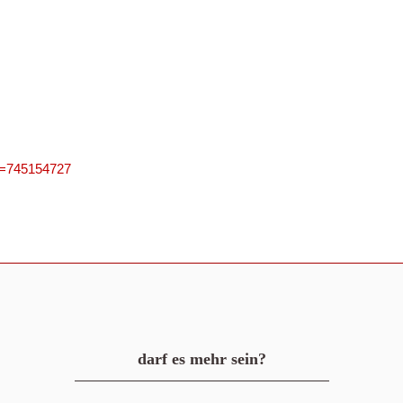
PN=745154727
darf es mehr sein?