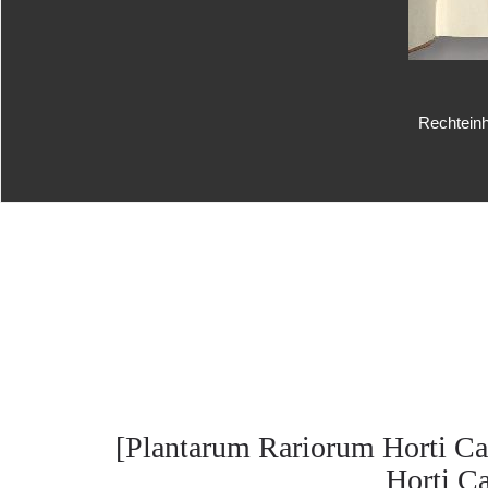
Rechteinh
[Plantarum Rariorum Horti Ca
Horti Cæ