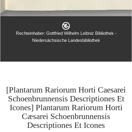
Rechteinhaber: Gottfried Wilhelm Leibniz Bibliothek -
Niedersächsische Landesbibliothek
[Plantarum Rariorum Horti Caesarei
Schoenbrunnensis Descriptiones Et
Icones] Plantarum Rariorum Horti
Cæsarei Schoenbrunnensis
Descriptiones Et Icones