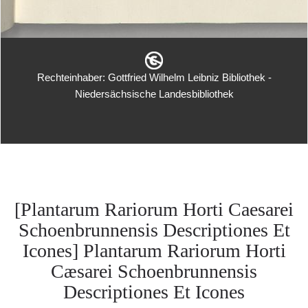
Rechteinhaber: Gottfried Wilhelm Leibniz Bibliothek -
Niedersächsische Landesbibliothek
[Plantarum Rariorum Horti Caesarei
Schoenbrunnensis Descriptiones Et
Icones] Plantarum Rariorum Horti
Cæsarei Schoenbrunnensis
Descriptiones Et Icones