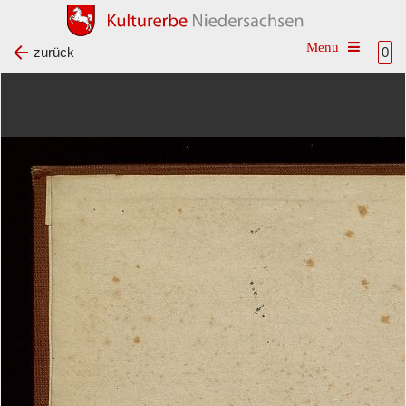
Toggle na
zurück
0