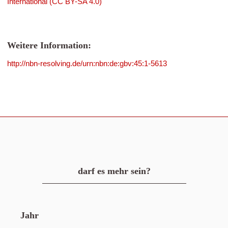
International (CC BY-SA 4.0)
Weitere Information:
http://nbn-resolving.de/urn:nbn:de:gbv:45:1-5613
darf es mehr sein?
Jahr