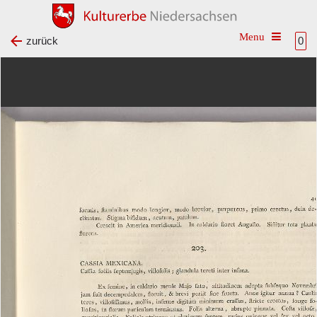
Toggle na
zurück
0