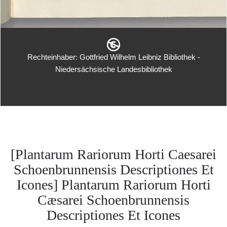
Rechteinhaber: Gottfried Wilhelm Leibniz Bibliothek -
Niedersächsische Landesbibliothek
[Plantarum Rariorum Horti Caesarei
Schoenbrunnensis Descriptiones Et
Icones] Plantarum Rariorum Horti
Cæsarei Schoenbrunnensis
Descriptiones Et Icones