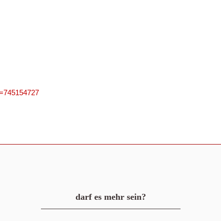
PN=745154727
darf es mehr sein?