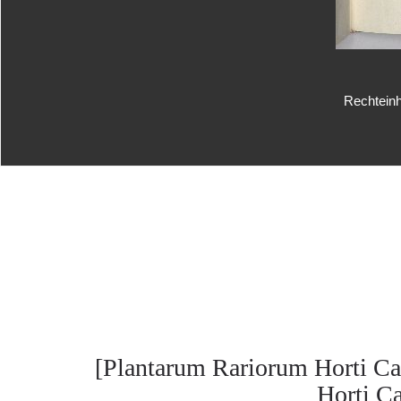
Rechteinh
[Plantarum Rariorum Horti Ca
Horti Cæ