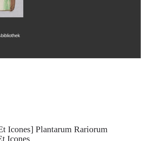
bibliothek
Et Icones] Plantarum Rariorum
Et Icones