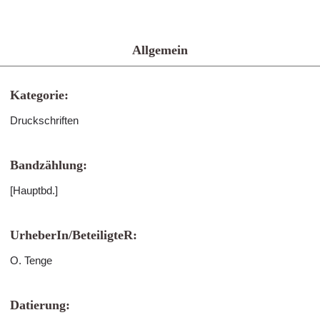
Allgemein
Kategorie:
Druckschriften
Bandzählung:
[Hauptbd.]
UrheberIn/BeteiligteR:
O. Tenge
Datierung: