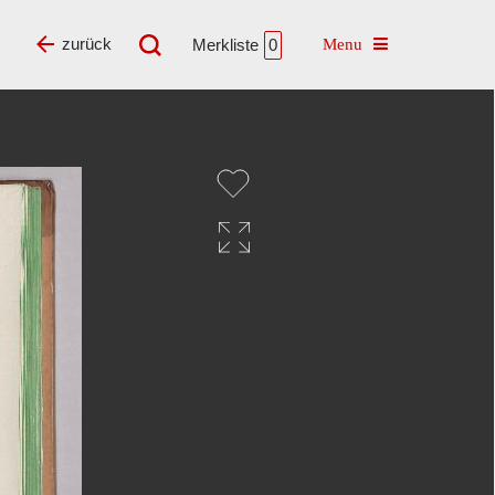
Toggle navigatio
zurück
Merkliste
0