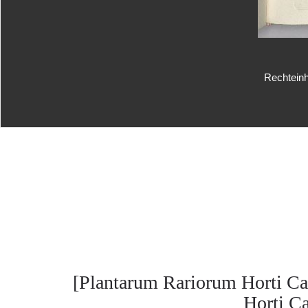
Rechteinh
[Plantarum Rariorum Horti Ca
Horti Cæ