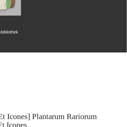
bibliothek
Et Icones] Plantarum Rariorum
Et Icones