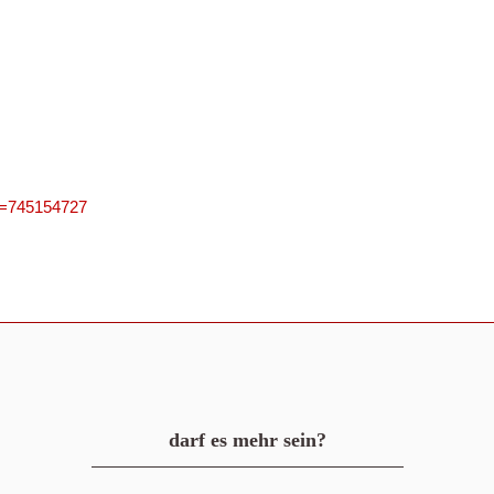
PN=745154727
darf es mehr sein?