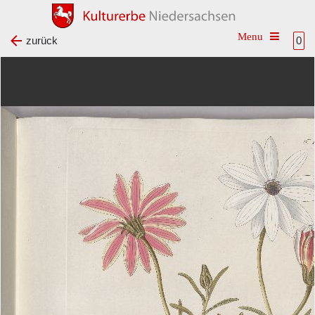
Toggle na
zurück
0