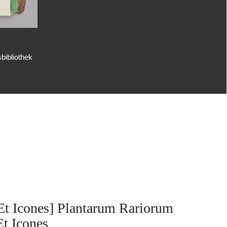
bibliothek
Et Icones] Plantarum Rariorum
Et Icones