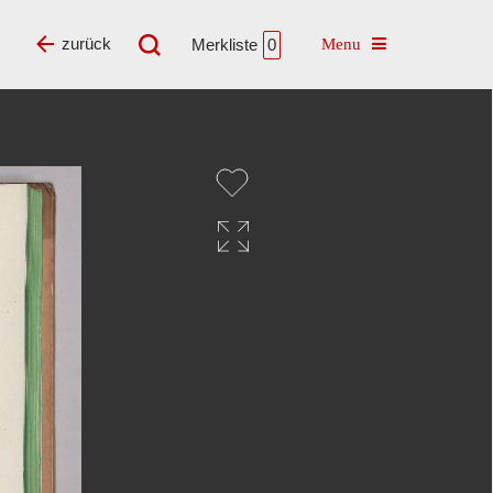
Toggle navigatio
zurück
Merkliste
0