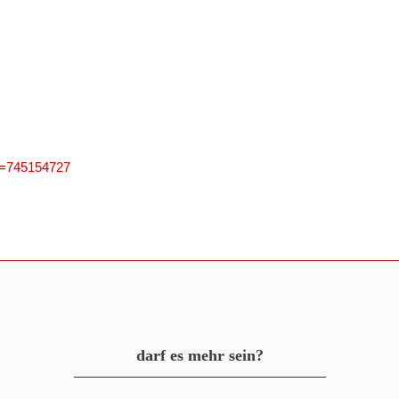
PN=745154727
darf es mehr sein?