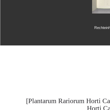
Rechteinh
[Plantarum Rariorum Horti Ca
Horti Cæ