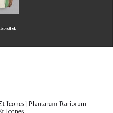
bibliothek
Et Icones] Plantarum Rariorum
Et Icones