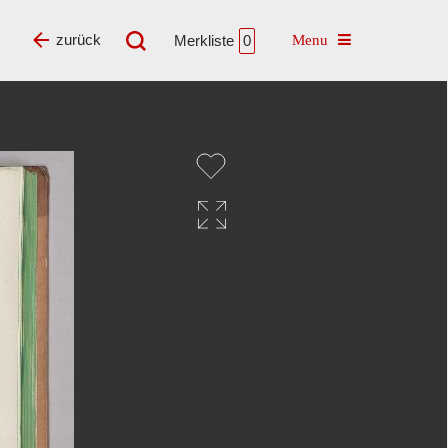
Toggle navigatio
zurück
Merkliste
0