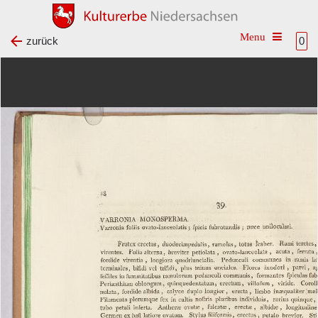
Toggle na
zurück
0