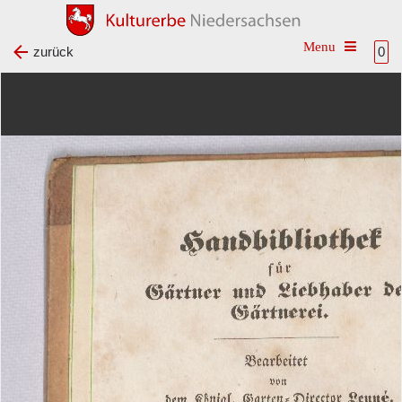
Toggle na
zurück
0