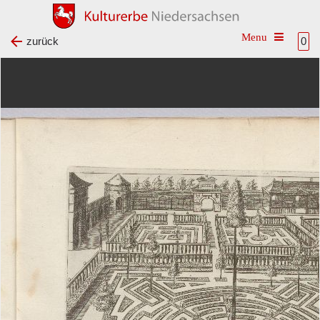
Toggle na
zurück
0