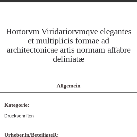
Hortorvm Viridariorvmqve elegantes
et multiplicis formae ad
architectonicae artis normam affabre
deliniatæ
Allgemein
Kategorie:
Druckschriften
UrheberIn/BeteiligteR: