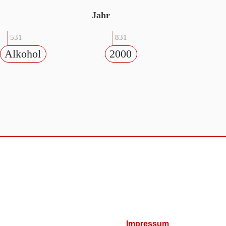
Jahr
531
831
Alkohol
2000
Impressum