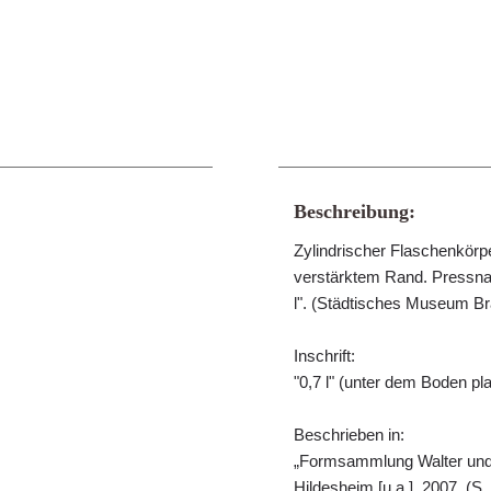
Beschreibung:
Zylindrischer Flaschenkörper
verstärktem Rand. Pressna
l". (Städtisches Museum B
Inschrift:
"0,7 l" (unter dem Boden p
Beschrieben in:
„Formsammlung Walter und
Hildesheim [u.a.], 2007. (S.