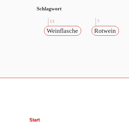
Schlagwort
13
7
Weinflasche
Rotwein
Start