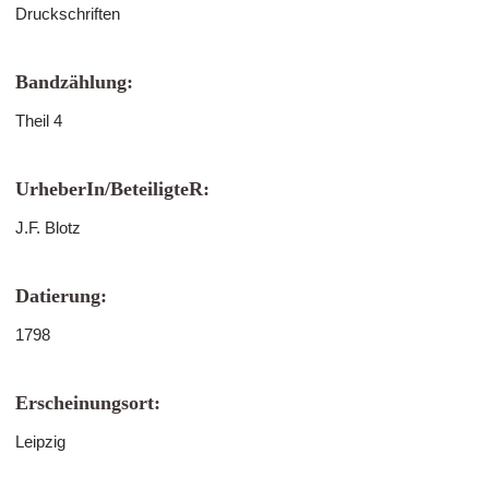
Druckschriften
Bandzählung:
Theil 4
UrheberIn/BeteiligteR:
J.F. Blotz
Datierung:
1798
Erscheinungsort:
Leipzig