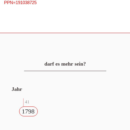
PPN=191038725
darf es mehr sein?
Jahr
41
1798