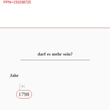
PPN=191038725
darf es mehr sein?
Jahr
41
1798