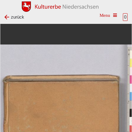
Toggle na
zurück
0