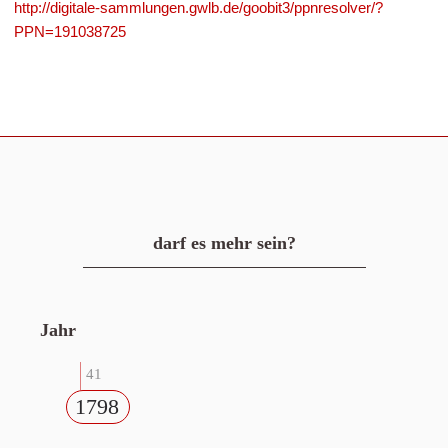
http://digitale-sammlungen.gwlb.de/goobit3/ppnresolver/?
PPN=191038725
darf es mehr sein?
Jahr
41
1798