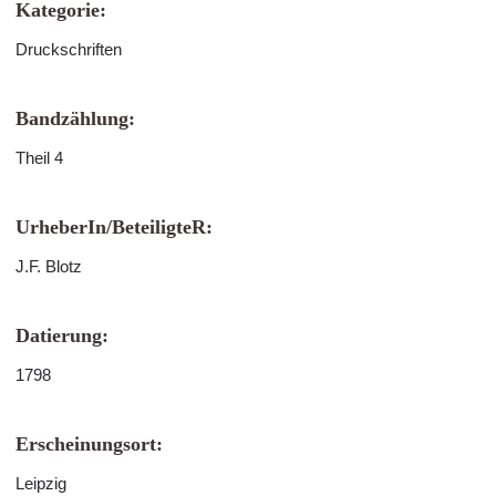
Kategorie:
Druckschriften
Bandzählung:
Theil 4
UrheberIn/BeteiligteR:
J.F. Blotz
Datierung:
1798
Erscheinungsort:
Leipzig