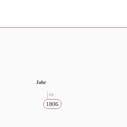
Jahr
69
1806