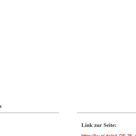
n
Link zur Seite:
https://ku-ni.de/isil_DE-3