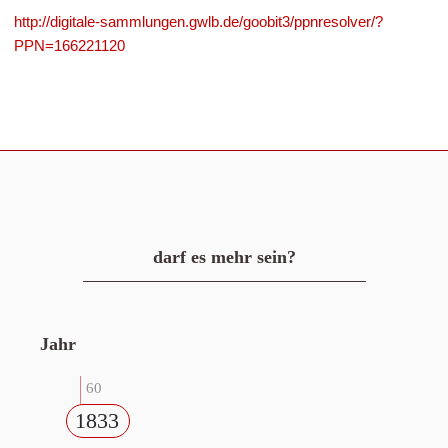
http://digitale-sammlungen.gwlb.de/goobit3/ppnresolver/?
PPN=166221120
darf es mehr sein?
Jahr
60
1833