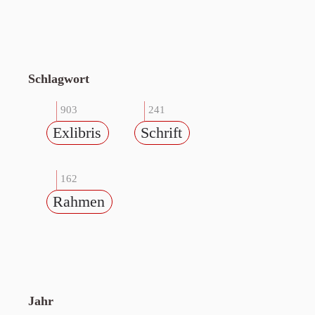
Schlagwort
903
241
Exlibris
Schrift
162
Rahmen
Jahr