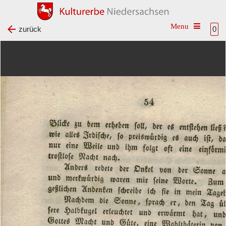
Toggle na
zurück
0