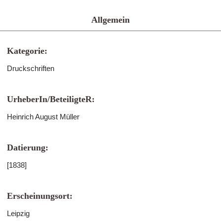
Allgemein
Kategorie:
Druckschriften
UrheberIn/BeteiligteR:
Heinrich August Müller
Datierung:
[1838]
Erscheinungsort:
Leipzig