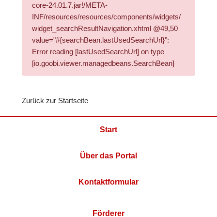
core-24.01.7.jar!/META-
INF/resources/resources/components/widgets/
widget_searchResultNavigation.xhtml @49,50
value="#{searchBean.lastUsedSearchUrl}":
Error reading [lastUsedSearchUrl] on type
[io.goobi.viewer.managedbeans.SearchBean]
Zurück zur Startseite
Start
Über das Portal
Kontaktformular
Förderer