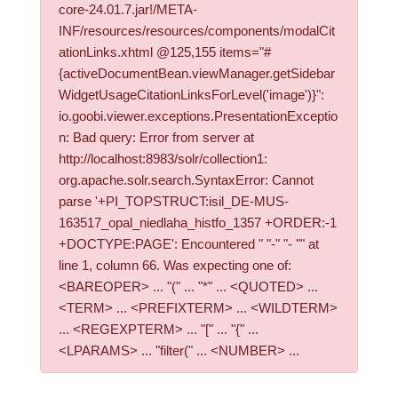
core-24.01.7.jar!/META-
INF/resources/resources/components/modalCit
ationLinks.xhtml @125,155 items="#
{activeDocumentBean.viewManager.getSidebar
WidgetUsageCitationLinksForLevel('image')}":
io.goobi.viewer.exceptions.PresentationExceptio
n: Bad query: Error from server at
http://localhost:8983/solr/collection1:
org.apache.solr.search.SyntaxError: Cannot
parse '+PI_TOPSTRUCT:isil_DE-MUS-
163517_opal_niedlaha_histfo_1357 +ORDER:-1
+DOCTYPE:PAGE': Encountered " "-" "- "" at
line 1, column 66. Was expecting one of:
<BAREOPER> ... "(" ... "*" ... <QUOTED> ...
<TERM> ... <PREFIXTERM> ... <WILDTERM>
... <REGEXPTERM> ... "[" ... "{" ...
<LPARAMS> ... "filter(" ... <NUMBER> ...