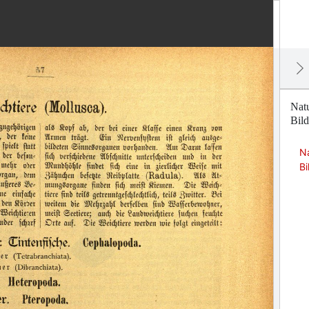
Natu
Bild
Na
Bi