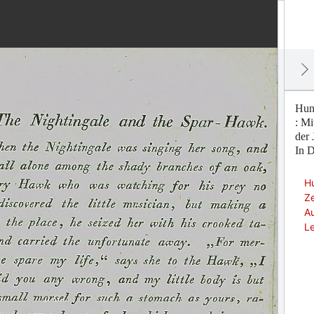
Hund
: Mi
der 
In D
Hu
Ze
Au
Le