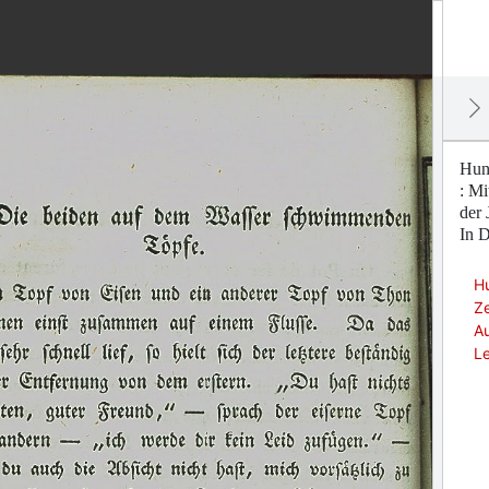
Hund
: Mi
der 
In D
Hu
Ze
Au
Le