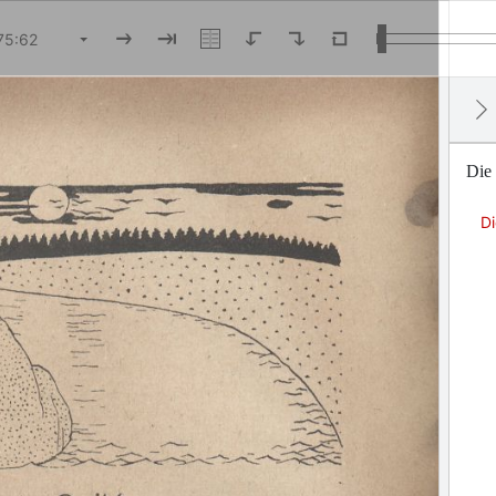
Die
D