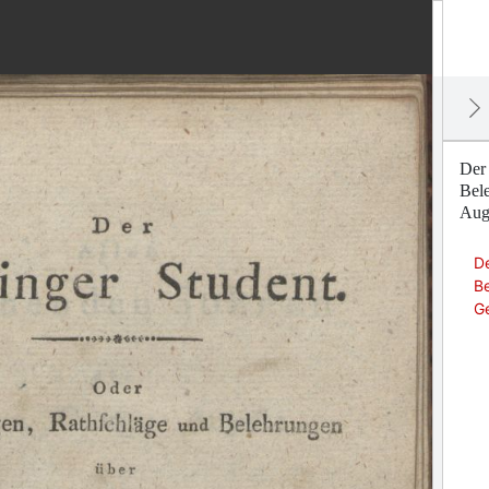
Der
Bel
Augu
D
B
Ge