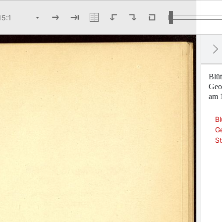
Blüt
Geor
am 1
Bl
Ge
St