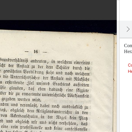
Comm
Her
Co
H