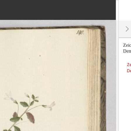
Zei
Dem
Ze
De