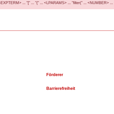
RM> ... "[" ... "{" ... <LPARAMS> ... "filter(" ... <NUMBER> ...
Förderer
Barrierefreiheit