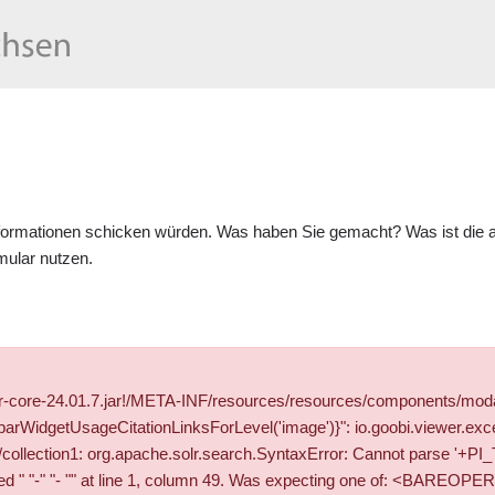
formationen schicken würden. Was haben Sie gemacht? Was ist die ak
mular
nutzen.
wer-core-24.01.7.jar!/META-INF/resources/resources/components/mod
WidgetUsageCitationLinksForLevel('image')}": io.goobi.viewer.exce
solr/collection1: org.apache.solr.search.SyntaxError: Cannot parse 
" "- "" at line 1, column 49. Was expecting one of: <BAREOPER> ..