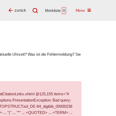
Toggle navigatio
zurück
Merkliste
0
tuelle Uhrzeit? Was ist die Fehlermeldung? Sie
alCitationLinks.xhtml @125,155 items="#
ptions.PresentationException: Bad query:
'+PI_TOPSTRUCT:isil_DE-84_digibib_00000238
. "(" ... "*" ... <QUOTED> ... <TERM> ...