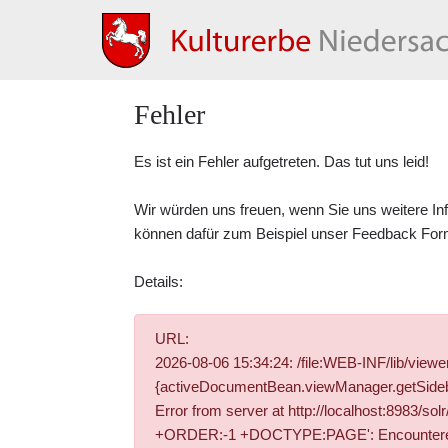
Fehler
Es ist ein Fehler aufgetreten. Das tut uns leid!
Wir würden uns freuen, wenn Sie uns weitere In
können dafür zum Beispiel unser
Feedback For
Details:
URL:
2026-08-06 15:34:24: /file:WEB-INF/lib/vie
{activeDocumentBean.viewManager.getSidebar
Error from server at http://localhost:8983/
+ORDER:-1 +DOCTYPE:PAGE': Encountered " "-